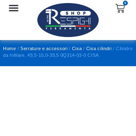
0
SERRATURE E ACCESSORI
PROTEZIONE E ANTINFORTUNISTICA
Home
/
Serrature e accessori
/
Cisa
/
Cisa cilindri
/ Cilindro
da Infilare. 49,5-10,0-39,5 0Q314-03-0 CISA