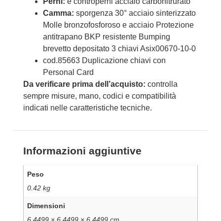
Perni:
e controperni acciaio carbonitrurato
Camma:
sporgenza 30° acciaio sinterizzato
Molle bronzofosforoso e acciaio Protezione
antitrapano BKP resistente Bumping
brevetto depositato 3 chiavi Asix00670-10-0
cod.85663 Duplicazione chiavi con
Personal Card
Da verificare prima dell’acquisto:
controlla
sempre misure, mano, codici e compatibilità
indicati nelle caratteristiche tecniche.
Informazioni aggiuntive
Peso
0.42 kg
Dimensioni
6.4499 × 6.4499 × 6.4499 cm