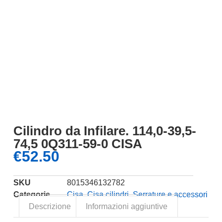
Cilindro da Infilare. 114,0-39,5-
74,5 0Q311-59-0 CISA
€
52.50
SKU
8015346132782
Categorie
Cisa
,
Cisa cilindri
,
Serrature e accessori
Descrizione
Informazioni aggiuntive