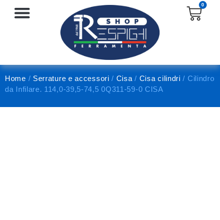
0
SERRATURE E ACCESSORI
PROTEZIONE E ANTINFORTUNISTICA
Home
/
Serrature e accessori
/
Cisa
/
Cisa cilindri
/ Cilindro
da Infilare. 114,0-39,5-74,5 0Q311-59-0 CISA