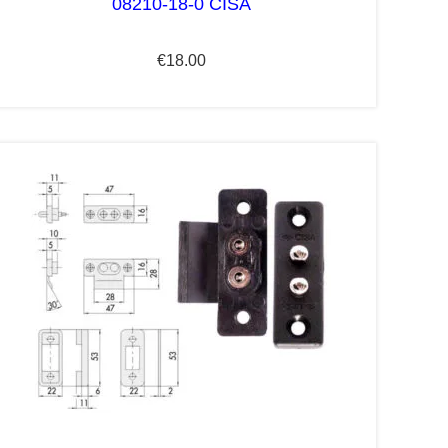
08210-18-0 CISA
€
18.00