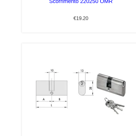
Scorrimento 220250 OMR
€
19.20