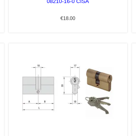
08210-16-0 CISA
€
18.00