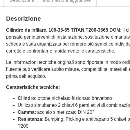
Descrizione
Informazioni aggiuntive
Descrizione
Cilindro da Infilare. 100-35-65 TITAN T200-3565 DOM
: Il 
pensato per interventi di installazione, sostituzione o manut
scheda è stata organizzata per rendere più semplice individu
corretto e confrontarne rapidamente le caratteristiche.
Le informazioni tecniche originali sono riportate in modo ordi
l’utente può verificare subito misure, compatibilità, materiali e 
prima dell’acquisto.
Caratteristiche tecniche:
Cilindro:
ottone nichelato frizionato brevettato
Utilizzo simultaneo 2 chiavi 6 perni attivi di combinazi
Camma:
acciaio sinterizzato DIN 20°
Resistenza:
Bumping, Picking e antitrapano 5 chiavi 
T200