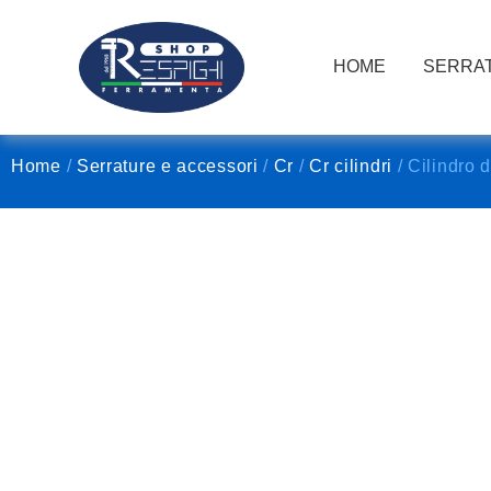
HOME
SERRAT
Home
/
Serrature e accessori
/
Cr
/
Cr cilindri
/ Cilindro 