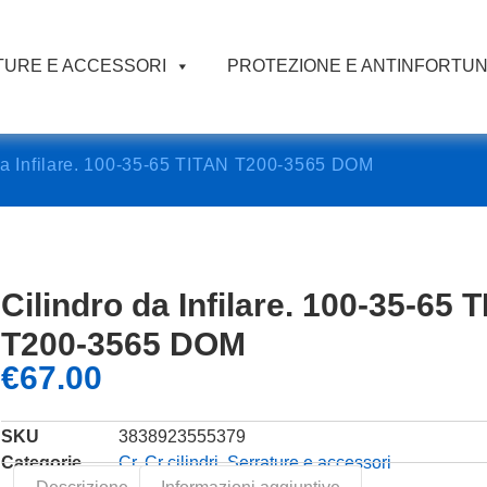
URE E ACCESSORI
PROTEZIONE E ANTINFORTUN
da Infilare. 100-35-65 TITAN T200-3565 DOM
Cilindro da Infilare. 100-35-65 
T200-3565 DOM
€
67.00
SKU
3838923555379
Categorie
Cr
,
Cr cilindri
,
Serrature e accessori