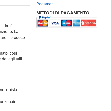
Pagamenti
METODI DI PAGAMENTO
cilindro è
enzione. La
are il prodotto
nato, così
dettagli utili
one + pista
punzonate