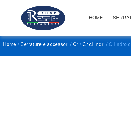
HOME
SERRAT
Home
/
Serrature e accessori
/
Cr
/
Cr cilindri
/ Cilindro 