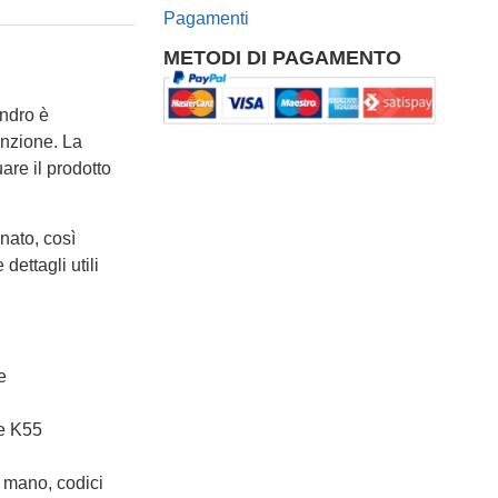
Pagamenti
METODI DI PAGAMENTO
lindro è
enzione. La
are il prodotto
nato, così
dettagli utili
e
te K55
 mano, codici