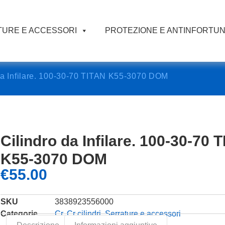
URE E ACCESSORI
PROTEZIONE E ANTINFORTUN
da Infilare. 100-30-70 TITAN K55-3070 DOM
Cilindro da Infilare. 100-30-70 
K55-3070 DOM
€
55.00
SKU
3838923556000
Categorie
Cr
,
Cr cilindri
,
Serrature e accessori