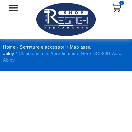
0
SERRATURE E ACCESSORI
PROTEZIONE E ANTINFORTUNISTICA
Home
/
Serrature e accessori
/
Mab assa
abloy
/ Chiudicancello Aerodinamico Nero DC680G Assa
Abloy