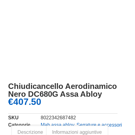
Chiudicancello Aerodinamico
Nero DC680G Assa Abloy
€
407.50
SKU
8022342687482
Categorie
Mab assa abloy
,
Serrature e accessori
Descrizione
Informazioni aggiuntive