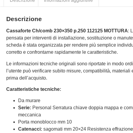
Descrizione
Informazioni aggiuntive
Descrizione
Cassaforte Ch/comb 230×350 p.250 112125 MOTTURA
: 
pensata per interventi di installazione, sostituzione o manut
scheda è stata organizzata per rendere più semplice individu
corretto e confrontarne rapidamente le caratteristiche.
Le informazioni tecniche originali sono riportate in modo ordi
l’utente può verificare subito misure, compatibilità, materiali e 
prima dell’acquisto.
Caratteristiche tecniche:
Da murare
Serie:
Personal Serratura chiave doppia mappa e com
meccanica
Porta monoblocco mm 10
Catenacci:
sagomati mm 20×24 Resistenza effrazione