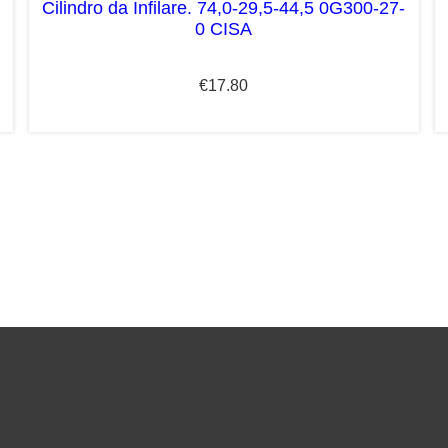
Cilindro da Infilare. 74,0-29,5-44,5 0G300-27-
0 CISA
€
17.80