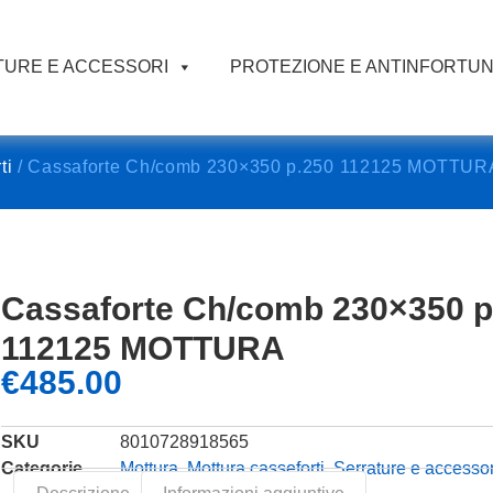
URE E ACCESSORI
PROTEZIONE E ANTINFORTUN
ti
/ Cassaforte Ch/comb 230×350 p.250 112125 MOTTUR
Cassaforte Ch/comb 230×350 p
112125 MOTTURA
€
485.00
SKU
8010728918565
Categorie
Mottura
,
Mottura casseforti
,
Serrature e accessor