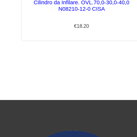
Cilindro da Infilare. OVL.70,0-30,0-40,0
N08210-12-0 CISA
€
18.20