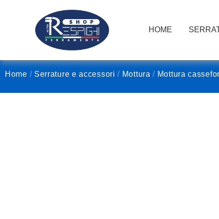
HOME
SERRAT
Home
/
Serrature e accessori
/
Mottura
/
Mottura cassefor