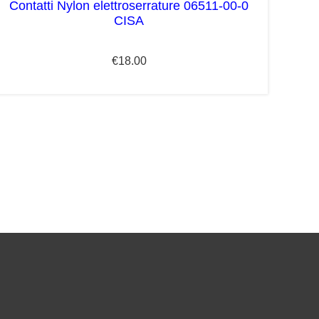
Contatti Nylon elettroserrature 06511-00-0
CISA
€
18.00