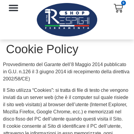
0
SERRATURE E ACCESSORI
PROTEZIONE E ANTINFORTUNISTICA
Cookie Policy
Provvedimento del Garante dell’8 Maggio 2014 pubblicato
in G.U. n.126 il 3 giugno 2014 idi recepimento della direttiva
2002/58/CE)
Il Sito utilizza “Cookies”: si tratta di file di testo che vengono
inviati da un server web (che è il computer sul quale risiede
il sito web visitato) al browser dell’utente (Internet Explorer,
Mozilla Firefox, Google Chrome, ecc.) e memorizzati nel
disco fisso del PC dell’utente quando questi visita il Sito.
Il cookie consente al Sito di identificare il PC dell’utente,
attraverso le informazioni in esso memorizzate, ogni