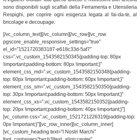
sono disponibili sugli scaffali della Ferramenta e Utensileria
Respighi, per coprire ogni esigenza legata al fai-da-te, al
bricolage e decoupage.
[/vc_column_text][/vc_column][/vc_row][vc_row
pgscore_enable_responsive_settings=”true”
el_id=”1521720383187-e618c33d-5af7″
css=”.vc_custom_1543582150345{padding-top: 80px
!important;padding-bottom: 80px !important;}”
element_css_md=”.vc_custom_1543582150348{padding-
top: 60px !important;padding-bottom: 60px !important;}”
element_css_sm=”.vc_custom_1543582150350{padding-
top: 30px !important;padding-bottom: 50px !important;}”
element_css_xs=”.vc_custom_1543582150352{padding-
top: 20px !important;padding-bottom: 40px !important;}”]
[vc_column css=”.vc_custom_1521721226319{padding-top:
0px !important;}”][vc_row_inner][vc_column_inner]
[vc_custom_heading text=”I Nostri Marchi”
font_container=”tag:h3|text_align:center”