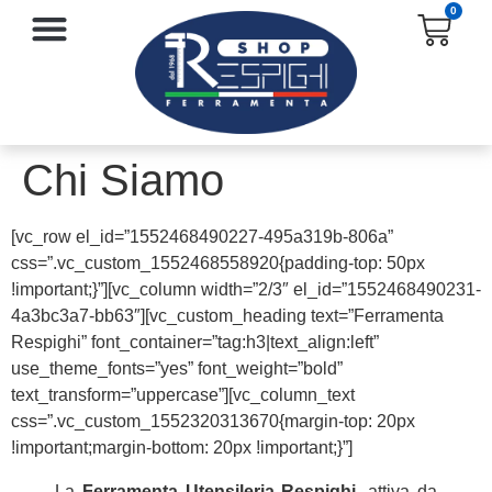
0
SERRATURE E ACCESSORI
PROTEZIONE E ANTINFORTUNISTICA
Chi Siamo
[vc_row el_id=”1552468490227-495a319b-806a”
css=”.vc_custom_1552468558920{padding-top: 50px
!important;}”][vc_column width=”2/3″ el_id=”1552468490231-
4a3bc3a7-bb63″][vc_custom_heading text=”Ferramenta
Respighi” font_container=”tag:h3|text_align:left”
use_theme_fonts=”yes” font_weight=”bold”
text_transform=”uppercase”][vc_column_text
css=”.vc_custom_1552320313670{margin-top: 20px
!important;margin-bottom: 20px !important;}”]
La
Ferramenta Utensileria Respighi
, attiva da