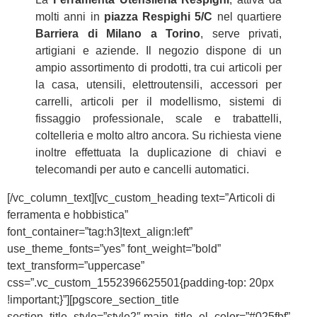
molti anni in
piazza Respighi 5/C
nel quartiere
Barriera di Milano a Torino
, serve privati,
artigiani e aziende. Il negozio dispone di un
ampio assortimento di prodotti, tra cui articoli per
la casa, utensili, elettroutensili, accessori per
carrelli, articoli per il modellismo, sistemi di
fissaggio professionale, scale e trabattelli,
coltelleria e molto altro ancora. Su richiesta viene
inoltre effettuata la duplicazione di chiavi e
telecomandi per auto e cancelli automatici.
[/vc_column_text][vc_custom_heading text=”Articoli di
ferramenta e hobbistica”
font_container=”tag:h3|text_align:left”
use_theme_fonts=”yes” font_weight=”bold”
text_transform=”uppercase”
css=”.vc_custom_1552396625501{padding-top: 20px
!important;}”][pgscore_section_title
section_title_style=”style2″ main_title_el_color=”#025fbf”