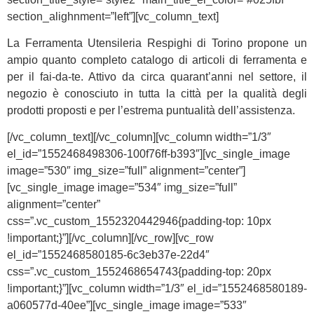
section_alighnment=”left”][vc_column_text]
La Ferramenta Utensileria Respighi di Torino propone un
ampio quanto completo catalogo di articoli di ferramenta e
per il fai-da-te. Attivo da circa quarant’anni nel settore, il
negozio è conosciuto in tutta la città per la qualità degli
prodotti proposti e per l’estrema puntualità dell’assistenza.
[/vc_column_text][/vc_column][vc_column width=”1/3″
el_id=”1552468498306-100f76ff-b393″][vc_single_image
image=”530″ img_size=”full” alignment=”center”]
[vc_single_image image=”534″ img_size=”full”
alignment=”center”
css=”.vc_custom_1552320442946{padding-top: 10px
!important;}”][/vc_column][/vc_row][vc_row
el_id=”1552468580185-6c3eb37e-22d4″
css=”.vc_custom_1552468654743{padding-top: 20px
!important;}”][vc_column width=”1/3″ el_id=”1552468580189-
a060577d-40ee”][vc_single_image image=”533″