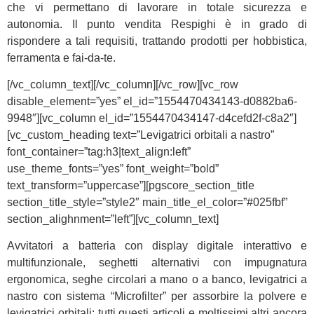
che vi permettano di lavorare in totale sicurezza e
autonomia. Il punto vendita Respighi è in grado di
rispondere a tali requisiti, trattando prodotti per hobbistica,
ferramenta e fai-da-te.
[/vc_column_text][/vc_column][/vc_row][vc_row
disable_element=”yes” el_id=”1554470434143-d0882ba6-
9948″][vc_column el_id=”1554470434147-d4cefd2f-c8a2″]
[vc_custom_heading text=”Levigatrici orbitali a nastro”
font_container=”tag:h3|text_align:left”
use_theme_fonts=”yes” font_weight=”bold”
text_transform=”uppercase”][pgscore_section_title
section_title_style=”style2″ main_title_el_color=”#025fbf”
section_alighnment=”left”][vc_column_text]
Avvitatori a batteria con display digitale interattivo e
multifunzionale, seghetti alternativi con impugnatura
ergonomica, seghe circolari a mano o a banco, levigatrici a
nastro con sistema “Microfilter” per assorbire la polvere e
levigatrici orbitali: tutti questi articoli e moltissimi altri ancora