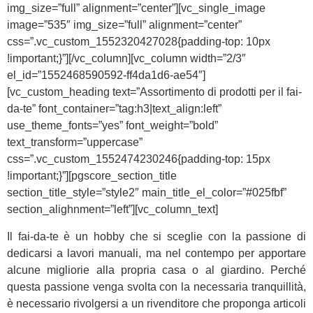
img_size=”full” alignment=”center”][vc_single_image
image=”535″ img_size=”full” alignment=”center”
css=”.vc_custom_1552320427028{padding-top: 10px
!important;}”][/vc_column][vc_column width=”2/3″
el_id=”1552468590592-ff4da1d6-ae54″]
[vc_custom_heading text=”Assortimento di prodotti per il fai-
da-te” font_container=”tag:h3|text_align:left”
use_theme_fonts=”yes” font_weight=”bold”
text_transform=”uppercase”
css=”.vc_custom_1552474230246{padding-top: 15px
!important;}”][pgscore_section_title
section_title_style=”style2″ main_title_el_color=”#025fbf”
section_alighnment=”left”][vc_column_text]
Il fai-da-te è un hobby che si sceglie con la passione di
dedicarsi a lavori manuali, ma nel contempo per apportare
alcune migliorie alla propria casa o al giardino. Perché
questa passione venga svolta con la necessaria tranquillità,
è necessario rivolgersi a un rivenditore che proponga articoli