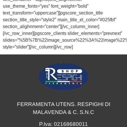
use_theme_fonts=”yes” font_weight=”bold”
text_transform=”uppercase”][pgscore_section_title
section_title_style=”style2″ main_title_el_color=”#025fbf”
section_alighnment=”center”][/vc_column_inner]
[/vc_row_inner][pgscore_clients slider_elements=”prevnext”
slides=”%5B%7B%22image_source%22%3A%22image%2
style=”slider”][/vc_column][/vc_row]
FERRAMENTA UTENS. RESPIGHI DI
MALAVENDA & C. S.N.C
P.Iva: 02168680011