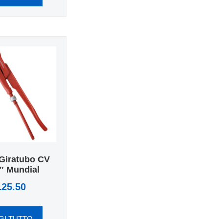
Giratubo CV
″ Mundial
125.50
GI TUTTO