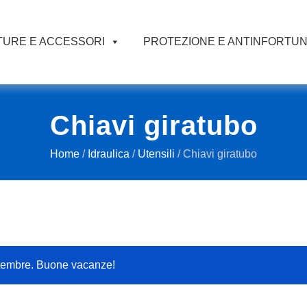
URE E ACCESSORI
PROTEZIONE E ANTINFORTUN
Chiavi giratubo
Home
/
Idraulica
/
Utensili
/ Chiavi giratubo
ttembre. Buone vacanze!