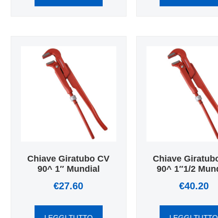
Chiave Giratubo CV
Chiave Giratub
90^ 1″ Mundial
90^ 1″1/2 Mund
€
27.60
€
40.20
LEGGI TUTTO
LEGGI TUTT