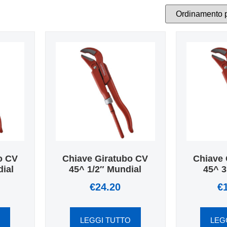
o CV
Chiave Giratubo CV
Chiave 
ial
45^ 1/2″ Mundial
45^ 3
€
24.20
€
O
LEGGI TUTTO
LEG