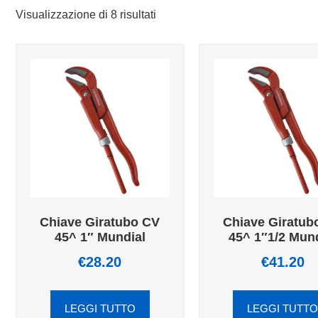
Visualizzazione di 8 risultati
Chiave Giratubo CV
Chiave Giratub
45^ 1″ Mundial
45^ 1″1/2 Mund
€
28.20
€
41.20
LEGGI TUTTO
LEGGI TUTT