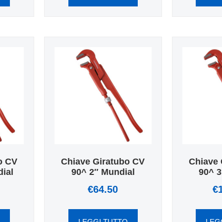
o CV
Chiave Giratubo CV
Chiave 
ial
90^ 2″ Mundial
90^ 3
€
64.50
€
O
LEGGI TUTTO
LEG