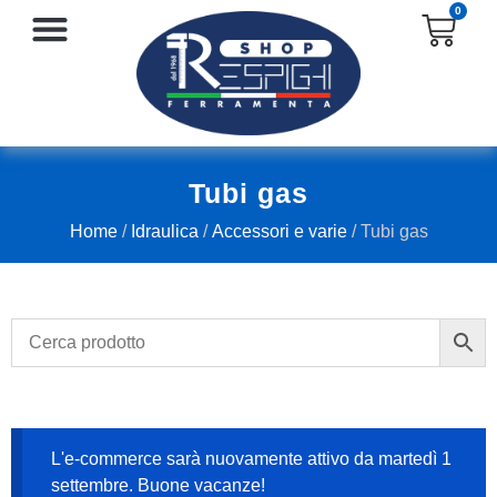
0
SERRATURE E ACCESSORI
PROTEZIONE E ANTINFORTUNISTICA
Tubi gas
Home
/
Idraulica
/
Accessori e varie
/ Tubi gas
L'e-commerce sarà nuovamente attivo da martedì 1
settembre. Buone vacanze!